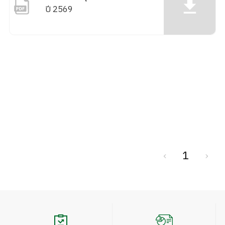
ปี 2569
‹
1
›