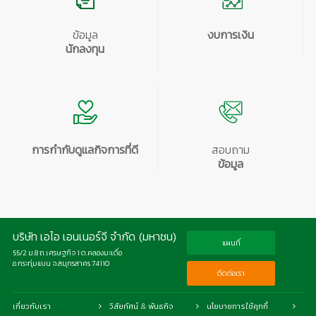
ข้อมูล
งบการเงิน
นักลงทุน
การกำกับดูแลกิจการที่ดี
สอบถาม
ข้อมูล
บริษัท เอไอ เอนเนอร์จี จำกัด (มหาชน)
แผนที่
55/2 ม.8 ถ.เศรษฐกิจ 1 ต.คลองมะเดื่อ
อ.กระทุ่มแบน จ.สมุทรสาคร 74110
ติดต่อเรา
เกี่ยวกับเรา
วิสัยทัศน์ & พันธกิจ
นโยบายการใช้คุกกี้